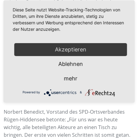
zwischen Sassnitz und Schweden“ eingeladen hatte,
wurde zunächst der Bedarf der Tourismus-Branche am
Diese Seite nutzt Website-Tracking-Technologien von
Dritten, um ihre Dienste anzubieten, stetig zu
Fährverkehr zwischen Sassnitz und Südschweden
verbessern und Werbung entsprechend den Interessen
herausgearbeitet. Der Schwerpunkt der Diskussion lag
der Nutzer anzuzeigen.
auf den Tagestouren sowohl von Sassnitz als auch von
Schweden aus.
Akzeptieren
Für eine Trendwende müssten allerdings die Abfahrten
in Schweden und Sassnitz erhöht werden. Im ersten
Ablehnen
Schritt müsste die Attraktivität der Fährlinie für den
Rügen-Tourismus gesteigert werden, um beispielsweise
mehr
wie in der Vergangenheit Busreisegruppen aus
Südschweden nach Rügen zu bringen. Als eine Option
Powered by
&
wurden Mini-Kreuzfahrten präsentiert.
Norbert Benedict, Vorstand des SPD-Ortsverbandes
Rügen-Hiddensee betonte: „Für uns war es heute
wichtig, alle beteiligten Akteure an einen Tisch zu
bringen. Der erste von vielen Schritten ist somit getan.