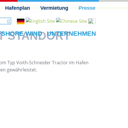
Hafenplan
Vermietung
Presse
KT STANDORT
FSHORE WIND
UNTERNEHMEN
vom Typ Voith-Schneider Tractor im Hafen
gen gewährleistet.