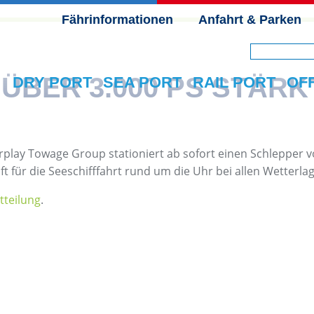
Fährinformationen
Anfahrt & Parken
NAVIGATION ÜBERSPRINGEN
 ÜBER 3.000 PS STÄR
DRY PORT
SEA PORT
RAIL PORT
OF
irplay Towage Group stationiert ab sofort einen Schlepper 
t für die Seeschifffahrt rund um die Uhr bei allen Wetterla
tteilung
.