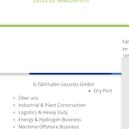
Zurück zur Newsübersicht
Fä
Im
18
De
© Fährhafen Sassnitz GmbH
Dry Port
Über uns
Industrial & Plant Construction
Logistics & Heavy Duty
Energy & Hydrogen Business
Maritime Offshore Business