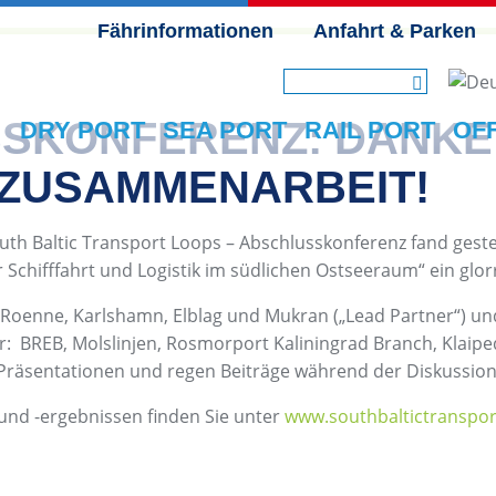
Fährinformationen
Anfahrt & Parken
NAVIGATION ÜBERSPRINGEN
SKONFERENZ: DANKE 
DRY PORT
SEA PORT
RAIL PORT
OF
 ZUSAMMENARBEIT!
outh Baltic Transport Loops – Abschlusskonferenz fand ges
chifffahrt und Logistik im südlichen Ostseeraum“ ein glor
n Roenne, Karlshamn, Elblag und Mukran („Lead Partner“) un
: BREB, Molslinjen, Rosmorport Kaliningrad Branch, Klaiped
 Präsentationen und regen Beiträge während der Diskussio
und -ergebnissen finden Sie unter
www.southbaltictranspor