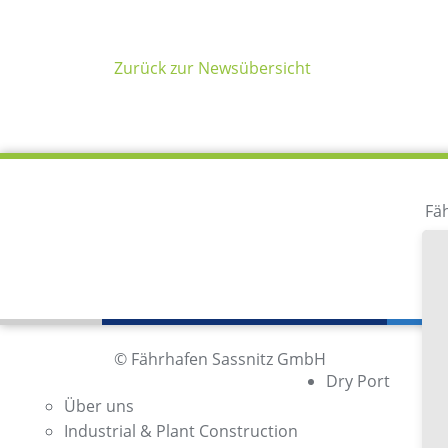
Zurück zur Newsübersicht
Fä
Im
18
De
© Fährhafen Sassnitz GmbH
Dry Port
Über uns
Industrial & Plant Construction