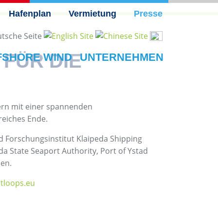
Hafenplan
Vermietung
Presse
FÜR DIE
FSHORE WIND
UNTERNEHMEN
tern mit einer spannenden
reiches Ende.
d Forschungsinstitut Klaipeda Shipping
a State Seaport Authority, Port of Ystad
nen.
tloops.eu