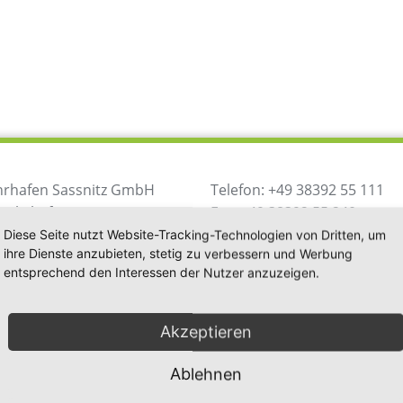
hrhafen Sassnitz GmbH
Telefon: +49 38392 55 111
 Fährhafen 20
Fax: +49 38392 55 240
546 Sassnitz / Neu Mukran
Diese Seite nutzt Website-Tracking-Technologien von Dritten, um
ihre Dienste anzubieten, stetig zu verbessern und Werbung
utschland
info@mukran-port.de
entsprechend den Interessen der Nutzer anzuzeigen.
Downloads
Kontakt
Impr
Akzeptieren
Ablehnen