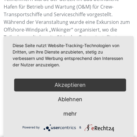
Hafen für Betrieb und Wartung (O&M) für Crew-
Transportschiffe und Serviceschiffe vorgestellt.
Während der Veranstaltung wurde eine Exkursion zum
Offshore-Windpark „Wikinger“ organisiert, wo die
Teilnehmer die bereits 21 in der Ostsee installierten
Windenergieanlagen sehen konnten. Im Anschluss fand
Diese Seite nutzt Website-Tracking-Technologien von
Dritten, um ihre Dienste anzubieten, stetig zu
im Mukran Port die traditionelle Offshore Barbecue
verbessern und Werbung entsprechend den Interessen
statt.
der Nutzer anzuzeigen.
Akzeptieren
O&M Port
Ablehnen
OWP Wikinger. Bildquelle: Iberdrola
mehr
Zurück zur Newsübersicht
Powered by
&