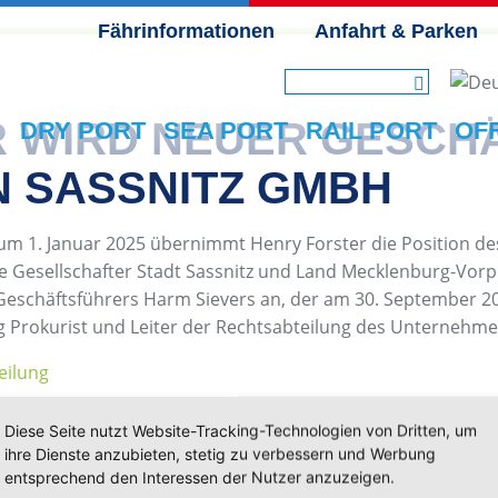
Fährinformationen
Anfahrt & Parken
NAVIGATION ÜBERSPRINGEN
R WIRD NEUER GESCH
DRY PORT
SEA PORT
RAIL PORT
OF
 SASSNITZ GMBH
zum 1. Januar 2025 übernimmt Henry Forster die Position de
e Gesellschafter Stadt Sassnitz und Land Mecklenburg-Vo
n Geschäftsführers Harm Sievers an, der am 30. September 2
ang Prokurist und Leiter der Rechtsabteilung des Unternehme
eilung
Diese Seite nutzt Website-Tracking-Technologien von Dritten, um
ihre Dienste anzubieten, stetig zu verbessern und Werbung
entsprechend den Interessen der Nutzer anzuzeigen.