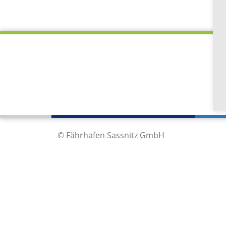
Fä
Im
18
De
© Fährhafen Sassnitz GmbH