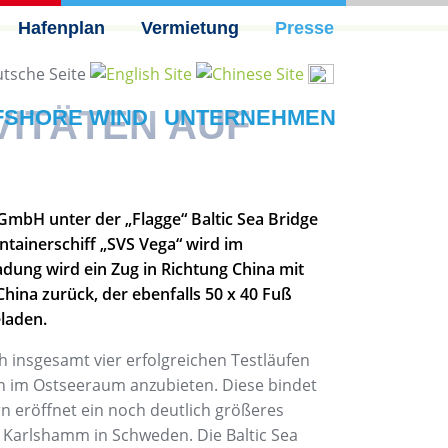
Hafenplan
Vermietung
Presse
VITÄTEN AUF
FSHORE WIND
UNTERNEHMEN
mbH unter der „Flagge“ Baltic Sea Bridge
tainerschiff „SVS Vega“ wird im
Ladung wird ein Zug in Richtung China mit
hina zurück, der ebenfalls 50 x 40 Fuß
laden.
 insgesamt vier erfolgreichen Testläufen
on im Ostseeraum anzubieten. Diese bindet
eröffnet ein noch deutlich größeres
 Karlshamm in Schweden. Die Baltic Sea