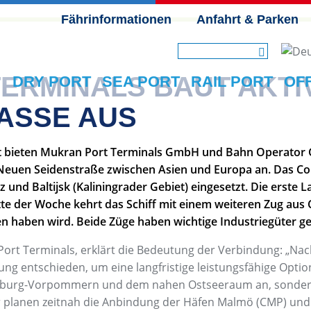
Fährinformationen
Anfahrt & Parken
NAVIGATION ÜBERSPRINGEN
ERMINALS BAUT AKTI
DRY PORT
SEA PORT
RAIL PORT
OF
ASSE AUS
t bieten Mukran Port Terminals GmbH und Bahn Operator G
 Neuen Seidenstraße zwischen Asien und Europa an. Das Con
 und Baltijsk (Kaliningrader Gebiet) eingesetzt. Die erste 
te der Woche kehrt das Schiff mit einem weiteren Zug aus C
n haben wird. Beide Züge haben wichtige Industriegüter ge
ort Terminals, erklärt die Bedeutung der Verbindung: „Nach
ung entschieden, um eine langfristige leistungsfähige Opti
enburg-Vorpommern und dem nahen Ostseeraum an, sondern 
r planen zeitnah die Anbindung der Häfen Malmö (CMP) und