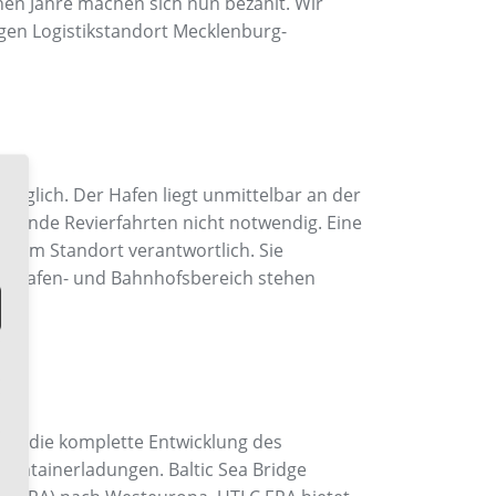
enen Jahre machen sich nun bezahlt. Wir
gen Logistikstandort Mecklenburg-
änglich. Der Hafen liegt unmittelbar an der
aubende Revierfahrten nicht notwendig. Eine
tik am Standort verantwortlich. Sie
 Im Hafen- und Bahnhofsbereich stehen
 ist die komplette Entwicklung des
ontainerladungen. Baltic Sea Bridge