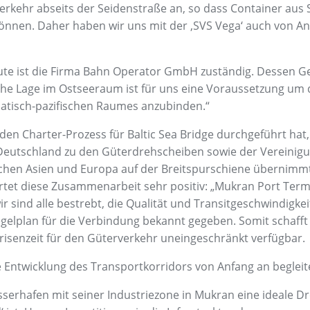
kehr abseits der Seidenstraße an, so dass Container aus 
nnen. Daher haben wir uns mit der ‚SVS Vega‘ auch von Anf
ute ist die Firma Bahn Operator GmbH zuständig. Dessen Ge
he Lage im Ostseeraum ist für uns eine Voraussetzung um d
iatisch-pazifischen Raumes anzubinden.“
 den Charter-Prozess für Baltic Sea Bridge durchgeführt h
 Deutschland zu den Güterdrehscheiben sowie der Vereinigun
chen Asien und Europa auf der Breitspurschiene übernimmt 
rtet diese Zusammenarbeit sehr positiv: „Mukran Port Term
ir sind alle bestrebt, die Qualität und Transitgeschwindigk
gelplan für die Verbindung bekannt gegeben. Somit schafft 
risenzeit für den Güterverkehr uneingeschränkt verfügbar.
ntwicklung des Transportkorridors von Anfang an begleit
sserhafen mit seiner Industriezone in Mukran eine ideale Dr