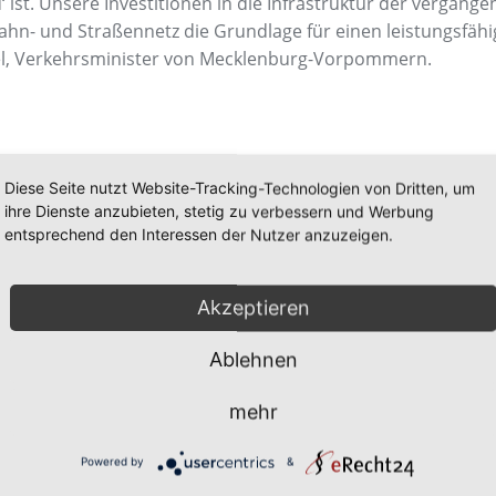
 ist. Unsere Investitionen in die Infrastruktur der vergang
n- und Straßennetz die Grundlage für einen leistungsfähi
el, Verkehrsminister von Mecklenburg-Vorpommern.
Diese Seite nutzt Website-Tracking-Technologien von Dritten, um
 ist für alle im Ostseeraum operierenden Schiffsklassen zug
ihre Dienste anzubieten, stetig zu verbessern und Werbung
damit eine unkomplizierte Ansteuerung. Deshalb sind zeitr
entsprechend den Interessen der Nutzer anzuzeigen.
feneigene Bahn Baltic Port Rail Mukran ist für die Bahnlogis
ung, Abholung sowie Rangierdienstleistungen von Waggons.
ur Verfügung.
Akzeptieren
Ablehnen
mehr
ftseinheit der Mukran Port Terminals GmbH und Co. KG. Ziel
Powered by
&
nd Industriezone Mukran sowie der Aufnahme von Shortsea C