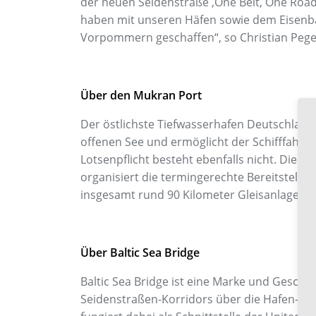
der neuen Seidenstraße ‚One Belt, One Road‘
haben mit unseren Häfen sowie dem Eisenbah
Vorpommern geschaffen“, so Christian Peg
Über den Mukran Port
Der östlichste Tiefwasserhafen Deutschlands
offenen See und ermöglicht der Schifffahrt 
Lotsenpflicht besteht ebenfalls nicht. Die Ha
organisiert die termingerechte Bereitstell
insgesamt rund 90 Kilometer Gleisanlagen z
Über Baltic Sea Bridge
Baltic Sea Bridge ist eine Marke und Geschä
Seidenstraßen-Korridors über die Hafen- u