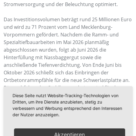
Stromversorgung und der Beleuchtung optimiert.
Das Investitionsvolumen beträgt rund 25 Millionen Euro
und wird zu 71 Prozent vom Land Mecklenburg-
Vorpommern gefördert. Nachdem die Ramm- und
Spezialtiefbauarbeiten im Mai 2026 planmäßig
abgeschlossen wurden, folgt ab Juni 2026 die
Hinterfüllung mit Nassbaggergut sowie die
anschließende Tiefenverdichtung. Von Ende Juni bis
Oktober 2026 schließt sich das Einbringen der
Ortbetonrammpfähle für die neue Schwerlastplatte an.
Die nachfolgenden Stahlbetonarbeiten sind für den
Zeitraum von August 2026 bis Januar 2027 angesetzt. Ab
Diese Seite nutzt Website-Tracking-Technologien von
Dritten, um ihre Dienste anzubieten, stetig zu
November 2026 wird schließlich mit der landseitigen
verbessern und Werbung entsprechend den Interessen
Erschließung, der Oberflächenbefestigung und der
der Nutzer anzuzeigen.
Elektrotechnik begonnen. Die Gesamtfertigstellung und
Inbetriebnahme des erweiterten Liegeplatzes ist für
Ende März 2027 geplant.
Akzeptieren