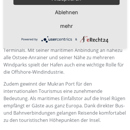
Ablehnen
Über den Mukran Port
mehr
Der Mukran Port auf Rügen erstreckt sich über knapp
430 Hektar und bietet 22 Liegeplätze sowie moderne
Powered by
&
Fähr-, Eisenbahn-, Multipurpose- und Offshore-
Terminals. Mit seiner maritimen Anbindung an nahezu
alle Ostsee-Anrainer und seiner Nähe zu mehreren
Windparks spielt der Hafen auch eine wichtige Rolle für
die Offshore-Windindustrie.
Zudem gewinnt der Mukran Port für den
internationalen Tourismus eine zunehmende
Bedeutung. Als maritimes Einfallstor auf die Insel Rügen
empfängt er Gäste aus ganz Europa. Dank direkter Bus-
und Bahnverbindungen gelangen Reisende komfortabel
zu den touristischen Höhepunkten der Insel.