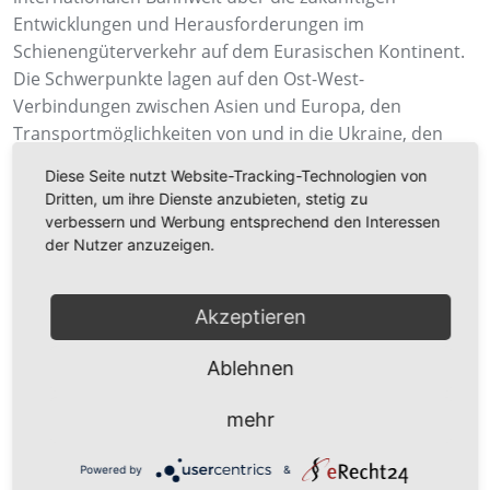
Entwicklungen und Herausforderungen im
Schienengüterverkehr auf dem Eurasischen Kontinent.
Die Schwerpunkte lagen auf den Ost-West-
Verbindungen zwischen Asien und Europa, den
Transportmöglichkeiten von und in die Ukraine, den
Nord-Süd-Verbindungen zwischen Skandinavien und
Diese Seite nutzt Website-Tracking-Technologien von
dem Mittelmeerraum sowie auf den infrastrukturellen
Dritten, um ihre Dienste anzubieten, stetig zu
Herausforderungen speziell zwischen Polen und
verbessern und Werbung entsprechend den Interessen
Deutschland. Im Weiteren wurden zwei der vielen
der Nutzer anzuzeigen.
Terminalanlagen in Malaszewicze an der weißrussischen
Grenze besichtigt.
Akzeptieren
Ablehnen
mehr
Zurück zur Newsübersicht
Powered by
&